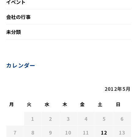
イベント
会社の行事
未分類
カレンダー
2012年5月
月
火
水
木
金
土
日
1
2
3
4
5
6
7
8
9
10
11
12
13